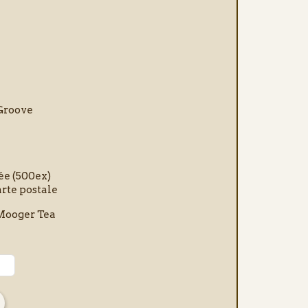
Groove
ée (500ex)
arte postale
- Mooger Tea