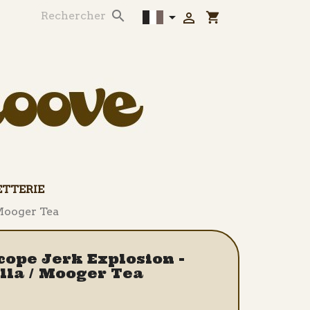



shopping_cart
ETTERIE
 Mooger Tea
scope Jerk Explosion -
lla / Mooger Tea