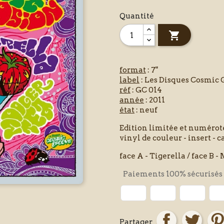
Quantité

format
: 7"
label
: Les Disques Cosmic 
réf
: GC 014
année
: 2011
état
: neuf
Edition limitée et numérot
vinyl de couleur - insert - c
face A - Tigerella / face B 
Paiements 100% sécurisés
Partager