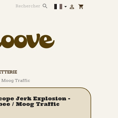



shopping_cart
ETTERIE
/ Moog Traffic
scope Jerk Explosion -
ee / Moog Traffic