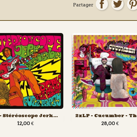
Partager


Aperçu rapide
Aperçu rapide
 - Stéréoscope Jerk...
2xLP - Cucumber - The
12,00 €
28,00 €