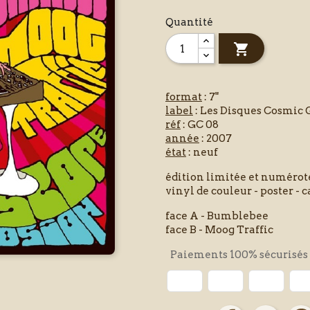
Quantité

format
: 7"
label
: Les Disques Cosmic 
réf
: GC 08
année
: 2007
état
: neuf
édition limitée et numérot
vinyl de couleur - poster - c
face A - Bumblebee
face B - Moog Traffic
Paiements 100% sécurisés