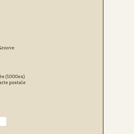
Groove
ée (1000ex)
arte postale